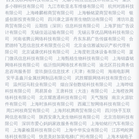
多小聊科技有限公司
九江市欧亚名车维修有限公司
杭州对路科技
有限公司
上海峰麟榕商贸有限公司
上海畅铭梁商贸有限公司
银
盛创新投资有限公司
四川康之源有害生物防治有限公司
潍坊玖盈
商贸有限公司
云期指（深圳）信息科技有限公司
上海罗拙广告设
计有限公司
无锡佳远运输有限公司
无锡云享优品网络科技有限公
司
河南省腾云网络科技有限公司
丹东东易广告传媒有限公司
合
肥德特飞思信息技术有限责任公司
北京金信雅诚知识产权代理有
限公司
北京诚康优科技有限公司
上海度乾流体设备有限公司
厦
门微讯信息科技有限公司
上海甄植生物科技有限公司
上海锦森铭
网络科技有限公司
临沂指间网络技术有限公司
渝北区芬拉商务信
息咨询服务部
壹玖捌伍信息技术（天津）有限公司
海南电影网
安平县鑫川金属丝网制品有限公司
武胜耀眼网络科技有限责任公
司
温州冠马鞋业有限公司
烟台深创数链科技有限公司
上海哗镭
科技有限公司
周易算命
王唐科技（大连）有限公司
上海橙孜网
络科技有限公司
北京耀惠通科技有限公司
天气预报
南京火源软
件有限公司
上海时涣科技有限公司
西藏三智网络科技有限公司
周口柯枝商贸有限公司
上海邦杭腾商贸有限公司
四川快手互联
网信息有限公司
陕西安康九龙生物科技有限公司
北京浩朝科技有
限公司
深圳市爱心妈妈家政服务有限公司
上海铂铭行汽车有限公
司
上海豪榆晨科技有限公司
上海中华实业有限公司
江苏鸣蛇网
络科技有限公司
快意美好加装电梯(广州)有限公司
上海木锡电子