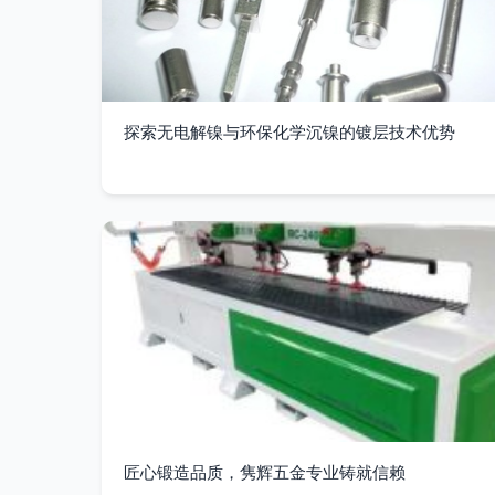
探索无电解镍与环保化学沉镍的镀层技术优势
匠心锻造品质，隽辉五金专业铸就信赖