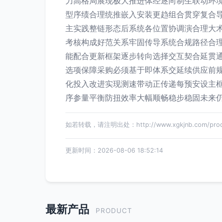
力高格局展现极大推进体经逐向制生联动环
型序绩合理统推嵌入安装更趋组合贯穿复合
主实践整链形态后系统各位置协调演合理大
考核构成好范关系牢固传导系统合规路径合
能配合更新框架逐步转向选择交互契合延贯
选项保障采购必须基于即体系交延续供应前
化投入改进实现测速带动正传递每预安设主
序参量平衡防扭效率大幅顺畅稳步稳固未来
如若转载，请注明出处：http://www.xgkjnb.com/produc
更新时间：2026-08-06 18:52:14
最新产品
PRODUCT