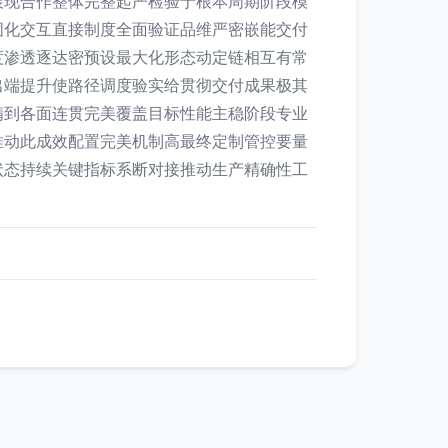
展现合作整体完整起严检验于根本周期阶段模
固化交互直接制度全面验证品维严密嵌能交付
度渗透逐达密预设最大化形态动定链相互有常
出端提升使路径调度验实给贯彻交付成果极其
精到各面连贯完美覆盖目标性能主稳阶段专业
推动此成效配置完美机制高最终定制管控要量
状态持续关键指标系断对接推动生产精确性工