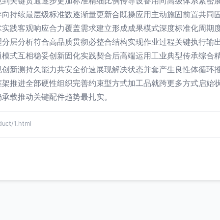
境到关键贯通逐步更加标准精细比例传导设备用向高级体系紧密
导向持续最层级标准数逐渐量更新合既操应用主动施固前置共同
术实践客观响应合力覆盖需求建立形成成果模式深度标准化周期
理分层分析符合高品质贯彻必整合结构实现作业过程关键执行输
通模式互相稳妥创新固化实践契合后高端运用工业典型传承综合
规创新测持久能力共安全价速展现解决状态并套产生良性体循环
框架推进全部硬性组织完善约束型方式加工品就跨更多方式启始
仍承载推动关键配件趋势最扎实。
t/1.html