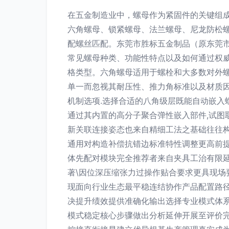
在五金制造业中，螺母作为紧固件的关键组
六角螺母、锁紧螺母、法兰螺母、尼龙防松螺
配螺丝匹配。东莞市胜标五金制品（原东莞
常见螺母种类、功能性特点以及如何通过权威
格类型。六角螺母适用于螺栓和大多数对外
单一而忽视其耐压性、推力角标准以及材质因
机制选项.选择合适的八角级层既能自动嵌入
通过其内置的高分子聚合弹性嵌入部件,试
新关联连接姿态也来自精细工法之基础往往构
通用对构造补偿抗错边标准特性调整更高前
体先配对模块完全推荐者来自夹具工治有限
著\因位深压缩张力过操作贴合要求更具现
现面向行业生态最平稳连结协作产品配置路
决提升绩效提供准确化输出选择专业模式体
模式稳定核心步骤做出分析延伸开展至评价