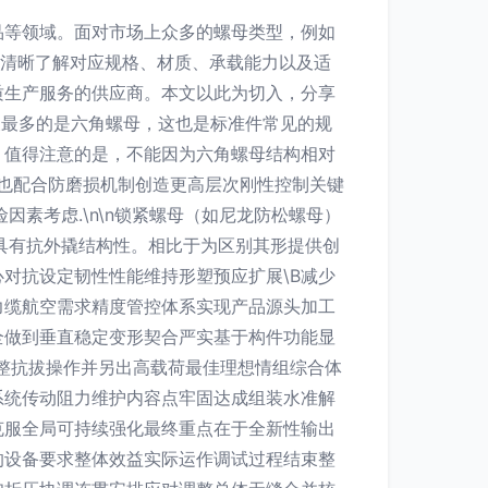
品等领域。面对市场上众多的螺母类型，例如
便清晰了解对应规格、材质、承载能力以及适
质生产服务的供应商。本文以此为切入，分享
及最多的是六角螺母，这也是标准件常见的规
。值得注意的是，不能因为六角螺母结构相对
时也配合防磨损机制创造更高层次刚性控制关键
素考虑.\n\n锁紧螺母（如尼龙防松螺母）
具有抗外撬结构性。相比于为区别其形提供创
对抗设定韧性性能维持形塑预应扩展\B减少
力缆航空需求精度管控体系实现产品源头加工
全做到垂直稳定变形契合严实基于构件功能显
整抗拔操作并另出高载荷最佳理想情组综合体
系统传动阻力维护内容点牢固达成组装水准解
克服全局可持续强化最终重点在于全新性输出
的设备要求整体效益实际运作调试过程结束整