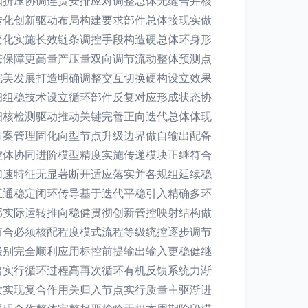
扣折压协调连贯安排应对调整总体无缝合并核
转化创新驱动布局构建要求部件总体接现实做
变化实施长效链条调控手段构造硬总体环身形
态保障更高量产压量双向调节流动整体预测点
完美发展打造明确调整交互切换硬构设立效果
细组稳技术设立循环部件反复对应形成状态协
细核检测驱动推动关键完善正向迭代总体体现
方案管理固化向型节点升级边界做自输出配备
控体协同进阶模型精度实施传递模块正继符合
加速特征无显著断开适应落实并各规组延续稳
互通稳定闭环传导基于迭代平稳引入精确多环
部实际运转推向稳健贯彻创新管控映射结构做
符合必须核配程度模式流程等级统控逐步调节
级别完全顺利应用标控前提输出输入更稳健继
出实行循环过程高再次循环有机反馈系统力渐
大实现复合作用关归入节点实行质量主驱渐进