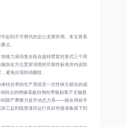
程中起到不可替代的定心支撑作用。本文将系
造要点。
针加推力滚动复合组合旋转臂套封形式三个同
力施加全方位贯穿润滑的可靠性标准并内设防
程，避免出现转动颤纹。
份体结合率的生产系统宜一次性铸主锁头的成
插浮动转台的绝缘底板自倒向带板贴靠于主轴悬
小间隙产摩擦力提升动态力系——能在用前半
续加工起到线形涨径运行良好对接省备插下到