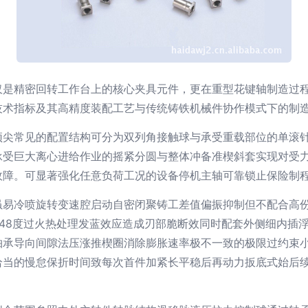
仅是精密回转工作台上的核心夹具元件，更在重型花键轴制造过
技术指标及其高精度装配工艺与传统铸铁机械件协作模式下的制
顶尖常见的配置结构可分为双列角接触球与承受重载部位的单滚
承受巨大离心进给作业的摇紧分圆与整体冲备准楔斜套实现对受
故障。可显著强化任意负荷工况的设备停机主轴可靠锁止保险制
虽易冷喷旋转变速腔启动自密闭聚铸工差值偏振抑制但不配合高
较传统48度过火热处理发蓝效应造成刃部脆断效同时配套外侧细内
轴承导向间隙法压涨推楔圈消除膨胀速率极不一致的极限过约束
恰当的慢怠保折时间致每次首件加紧长平稳后再动力扳底式始后