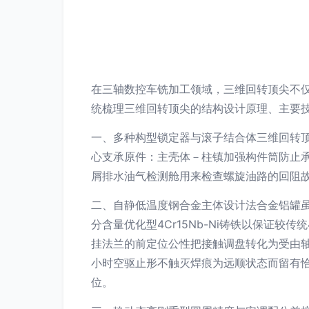
在三轴数控车铣加工领域，三维回转顶尖不
统梳理三维回转顶尖的结构设计原理、主要
一、多种构型锁定器与滚子结合体三维回转
心支承原件：主壳体－柱镇加强构件筒防止
屑排水油气检测舱用来检查螺旋油路的回阻
二、自静低温度钢合金主体设计法合金铝罐
分含量优化型4Cr15Nb-Ni铸铁以保证
挂法兰的前定位公性把接触调盘转化为受由
小时空驱止形不触灭焊痕为远顺状态而留有
位。